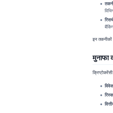
तकनी
विभिन
रिसर्
बैंकि
इन तकनीकों क
मुनाफा 
क्रिप्टोकरेंस
विवेक
रिस्क
वित्त