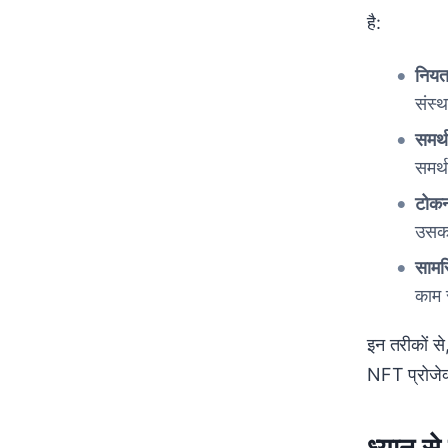
है:
नियत
संस्
समर्
समर्
टोकन
उसका
सामर
काम 
इन तरीकों स
NFT प्रोजेक्