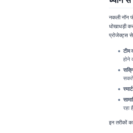
ध्यान से
नकली नॉन फं
धोखाधड़ी कर
प्रोजेक्ट्स स
टीम 
होने 
सक्र
सकते
स्मार
सामा
रहा ह
इन तरीकों क