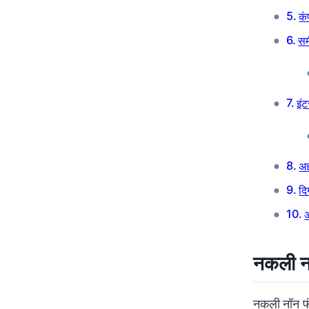
कं
सम
इंट
अज
दि
अ
नकली नॉ
नकली नॉन फं